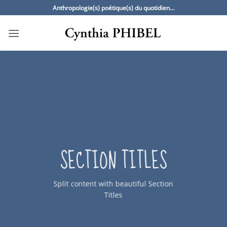
Passer
Anthropologie(s) poétique(s) du quotidien…
au
contenu
SECTION TITLES
Split content with beautiful Section
Titles